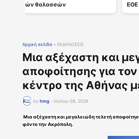
ΕΟΕ Ισίδωρο Κούβελο
Αρχική σελίδα
ΕΚΔΗΛΩΣΕΙΣ
Μια αξέχαστη και με
αποφοίτησης για τον 
κέντρο της Αθήνας 
by
hmg
-
Ιουλίου 08, 2026
Μια αξέχαστη και μεγαλειώδη τελετή αποφοίτησης
φόντο την Ακρόπολη.