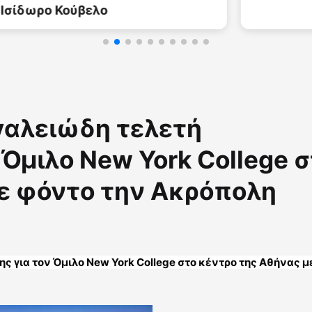
γαλειώδη τελετή
Όμιλο New York College 
με φόντο την Ακρόπολη
 για τον Όμιλο New York College στο κέντρο της Αθήνας με