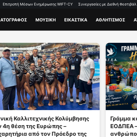
Επιτροπή Μέσων Ενημέρωσης WIFT-CY
Συνεργασίες με Διεθνή Φεστιβάλ
ΜΑΤΟΓΡΑΦΟΣ
ΜΟΥΣΙΚΗ
ΕΙΚΑΣΤΙΚΑ
ΑΘΛΗΤΙΣΜΟΣ
Α
Γράμμα καρδιάς στους εθελοντές της
ΕΟΔΠΕΑ – Η ΚΙ.Γ.Ε.Α. τίμησε τους
ανθρώπους της πρώτης γραμμής