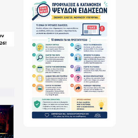
ν 
26!