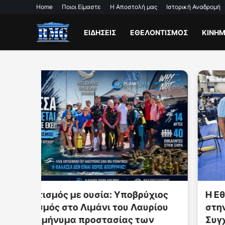
Home
Ποιοι Είμαστε
Η Αποστολή μας
Ιστορική Αναδρομή
ΕΙΔΗΣΕΙΣ
ΕΘΕΛΟΝΤΙΣΜΟΣ
ΚΙΝΗ
ιος
Η Εθνική Καλλιτεχνικής Κολύμβησης
ίου
στην 4η θέση της Ευρώπης –
Συγχαρητήρια από τον Πρόεδρο της