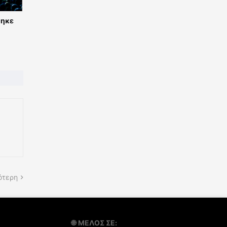
θηκε
ότερη
🌐
ΜΕΛΟΣ ΣΕ: