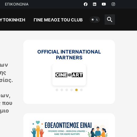
ΕΠΙΚΟΙΝΩΝΙΑ
ΥΤΟΚΙΝΗΣΗ
ΓΊΝΕ ΜΈΛΟΣ ΤOU CLUB
OFFICIAL INTERNATIONAL
PARTNERS
σων
ης
σίας.
πων,
ς που
μιο