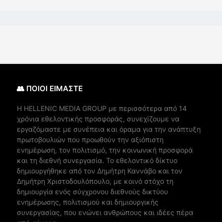
👥 ΠΟΙΟΙ ΕΙΜΑΣΤΕ
Η ΗELLENIC MEDIA GROUP με περισσότερα από 14
χρόνια εθελοντικής προσφοράς, συνεχίζουμε να
εργαζόμαστε με συνέπεια και όραμα για την ανάπτυξη
πρωτοβουλιών που προωθούν την αξιόπιστη
ενημέρωση, τον πολιτισμό, την κοινωνική προσφορά
και τη διεθνή συνεργασία. Το εθελοντικό δίκτυο
δημιουργήθηκε από τον Δημήτρη Καννάβο και τον
Δημήτρη Χριστοδουλόπουλο, με κοινό στόχο τη
δημιουργία ενός σύγχρονου διεθνούς δικτύου
ενημέρωσης, πολιτισμού και δημιουργικής
συνεργασίας, που ενώνει ανθρώπους και ιδέες πέρα