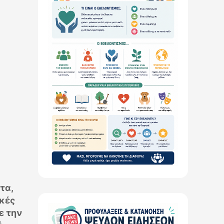
τα,
ικές
ε την