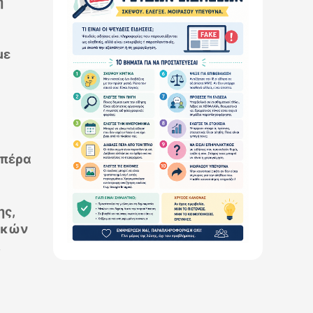
ή
με
 πέρα
ης,
ικών
.