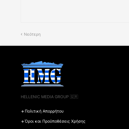
Νεότερη
HELLENIC MEDIA GROUP 🇬🇷
🔹Πολιτική Απορρήτου
🔹Όροι και Προϋποθέσεις Χρήσης