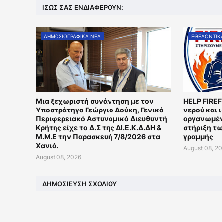
ΊΣΩΣ ΣΑΣ ΕΝΔΙΑΦΈΡΟΥΝ:
ΔΗΜΟΣΙΟΓΡΑΦΙΚΑ ΝΕΑ
ΕΘΕΛΟΝΤΙΚ
Μια ξεχωριστή συνάντηση με τον
HELP FIRE
Υποστράτηγο Γεώργιο Δούκη, Γενικό
νερού και 
Περιφερειακό Αστυνομικό Διευθυντή
οργανωμέν
Κρήτης είχε το Δ.Σ της ΔΙ.Ε.Κ.Δ.ΔΗ &
στήριξη τ
Μ.Μ.Ε την Παρασκευή 7/8/2026 στα
γραμμής
Χανιά.
August 08, 2
August 08, 2026
ΔΗΜΟΣΊΕΥΣΗ ΣΧΟΛΊΟΥ