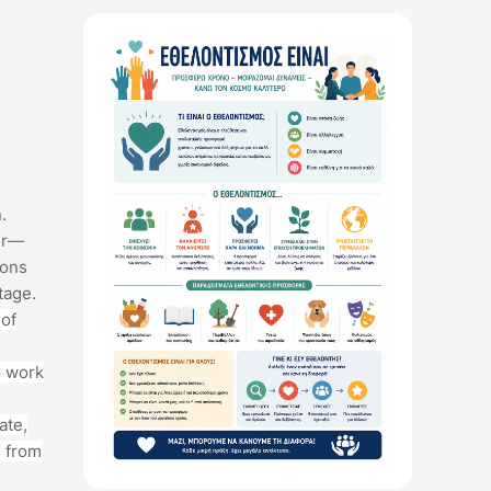
.
ur—
ions
tage.
 of
o work
ate,
s from