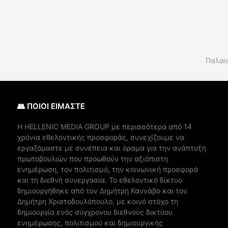
Παλαι
👥 ΠΟΙΟΙ ΕΙΜΑΣΤΕ
Η ΗELLENIC MEDIA GROUP με περισσότερα από 14
χρόνια εθελοντικής προσφοράς, συνεχίζουμε να
εργαζόμαστε με συνέπεια και όραμα για την ανάπτυξη
πρωτοβουλιών που προωθούν την αξιόπιστη
ενημέρωση, τον πολιτισμό, την κοινωνική προσφορά
και τη διεθνή συνεργασία. Το εθελοντικό δίκτυο
δημιουργήθηκε από τον Δημήτρη Καννάβο και τον
Δημήτρη Χριστοδουλόπουλο, με κοινό στόχο τη
δημιουργία ενός σύγχρονου διεθνούς δικτύου
ενημέρωσης, πολιτισμού και δημιουργικής