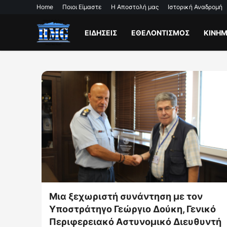
Home
Ποιοι Είμαστε
Η Αποστολή μας
Ιστορική Αναδρομή
ΕΙΔΗΣΕΙΣ
ΕΘΕΛΟΝΤΙΣΜΟΣ
ΚΙΝΗ
ν
HELP FIREFIGHTERS 25.460 φιάλες
νικό
νερού και ισοτονικών – 10
θυντή
οργανωμένες αποστολές για τη