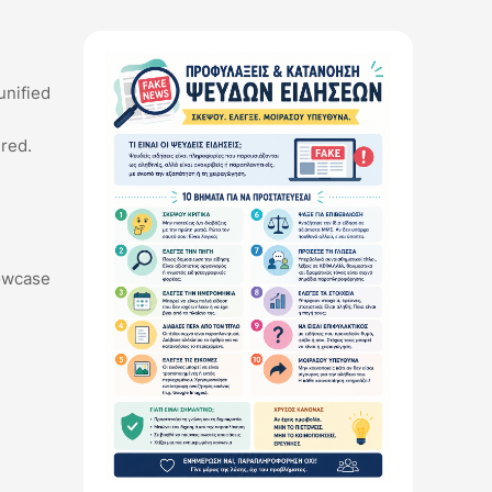
unified
ured.
owcase 