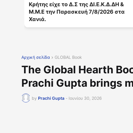
Η &
στήριξη των ανθρώπων της πρώτης
στα
γραμμής
Αρχική σελίδα
GLOBAL Book
The Global Hearth Bo
Prachi Gupta brings 
by
Prachi Gupta
-
Ιουνίου 30, 2026