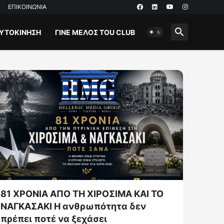
ΕΠΙΚΟΙΝΩΝΙΑ
ΥΤΟΚΙΝΗΣΗ
ΓΊΝΕ ΜΈΛΟΣ ΤOU CLUB
81 ΧΡΟΝΙΑ ΑΠΟ ΤΗ ΧΙΡΟΣΙΜΑ ΚΑΙ ΤΟ
Ο Ελλ
ΝΑΓΚΑΣΑΚΙ Η ανθρωπότητα δεν
πρώτη
πρέπει ποτέ να ξεχάσει
Αδιάκ