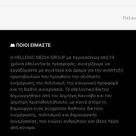
Παλαι
👥 ΠΟΙΟΙ ΕΙΜΑΣΤΕ
Η ΗELLENIC MEDIA GROUP με περισσότερα από 14
χρόνια εθελοντικής προσφοράς, συνεχίζουμε να
εργαζόμαστε με συνέπεια και όραμα για την ανάπτυξη
πρωτοβουλιών που προωθούν την αξιόπιστη
ενημέρωση, τον πολιτισμό, την κοινωνική προσφορά
και τη διεθνή συνεργασία. Το εθελοντικό δίκτυο
δημιουργήθηκε από τον Δημήτρη Καννάβο και τον
Δημήτρη Χριστοδουλόπουλο, με κοινό στόχο τη
δημιουργία ενός σύγχρονου διεθνούς δικτύου
ενημέρωσης, πολιτισμού και δημιουργικής
συνεργασίας, που ενώνει ανθρώπους και ιδέες πέρα
από σύνορα.