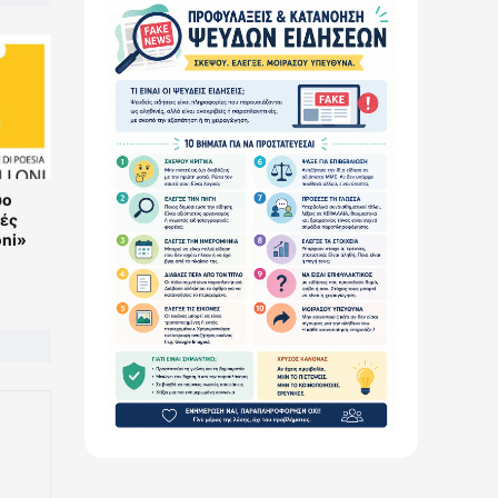
ύο
νές
oni»