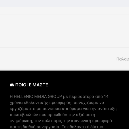
Παλαι
👥 ΠΟΙΟΙ ΕΙΜΑΣΤΕ
Η ΗELLENIC MEDIA GROUP με περισσότερα από 14
χρόνια εθελοντικής προσφοράς, συνεχίζουμε να
εργαζόμαστε με συνέπεια και όραμα για την ανάπτυξη
πρωτοβουλιών που προωθούν την αξιόπιστη
ενημέρωση, τον πολιτισμό, την κοινωνική προσφορά
και τη διεθνή συνεργασία. Το εθελοντικό δίκτυο