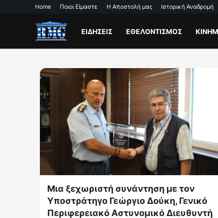
Home
Ποιοι Είμαστε
Η Αποστολή μας
Ιστορική Αναδρομή
ΕΙΔΗΣΕΙΣ
ΕΘΕΛΟΝΤΙΣΜΟΣ
ΚΙΝΗ
τον
HELP FIREFIGHTERS 25.460 φιάλες
ενικό
νερού και ισοτονικών – 10
υθυντή
οργανωμένες αποστολές για τη