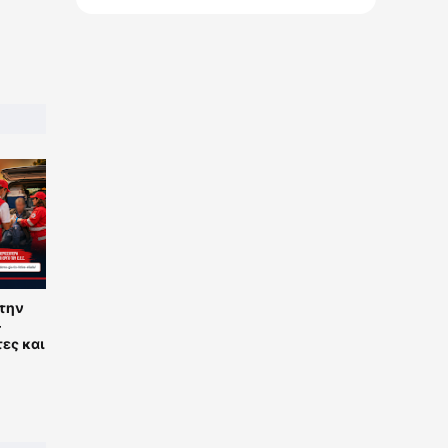
στην
–
ες και