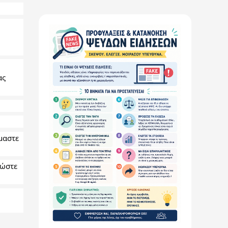
αστε 
ώστε 