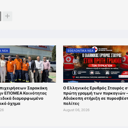
Α ΝΕΑ
ΕΘΕΛΟΝΤΙΚΑ ΝΕΑ
Επιχειρήσεων Σαρακάκη
Ο Ελληνικός Ερυθρός Σταυρός 
την ΕΠΟΜΕΑ Κοινότητας
πρώτη γραμμή των πυρκαγιών 
 ειδικά διαμορφωμένο
Αδιάκοπη στήριξη σε πυροσβέστ
ικό όχημα
πολίτες
026
August 06, 2026