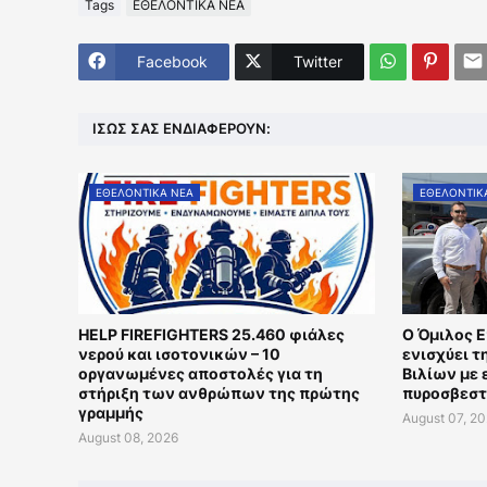
Tags
ΕΘΕΛΟΝΤΙΚΑ ΝΕΑ
Facebook
Twitter
ΊΣΩΣ ΣΑΣ ΕΝΔΙΑΦΈΡΟΥΝ:
ΕΘΕΛΟΝΤΙΚΑ ΝΕΑ
ΕΘΕΛΟΝΤΙΚ
HELP FIREFIGHTERS 25.460 φιάλες
Ο Όμιλος 
νερού και ισοτονικών – 10
ενισχύει 
οργανωμένες αποστολές για τη
Βιλίων με
στήριξη των ανθρώπων της πρώτης
πυροσβεστ
γραμμής
August 07, 2
August 08, 2026