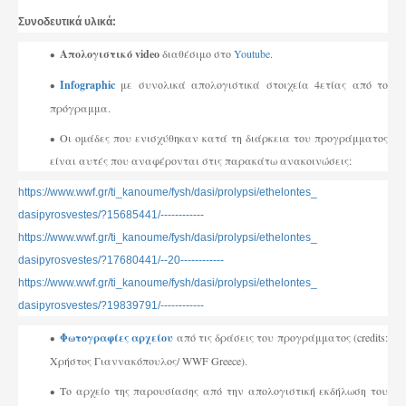
Συνοδευτικά υλικά:
Απολογιστικό video
διαθέσιμο στο
Youtube.
Infographic
με συνολικά απολογιστικά στοιχεία 4ετίας από το
πρόγραμμα.
Οι ομάδες που ενισχύθηκαν κατά τη διάρκεια του προγράμματος
είναι αυτές που αναφέρονται στις παρακάτω ανακοινώσεις:
https://www.wwf.gr/ti_kanoume/
fysh/dasi/prolypsi/ethelontes_
dasipyrosvestes/?15685441/----
--------
https://www.wwf.gr/ti_kanoume/
fysh/dasi/prolypsi/ethelontes_
dasipyrosvestes/?17680441/--
20------------
https://www.wwf.gr/ti_kanoume/
fysh/dasi/prolypsi/ethelontes_
dasipyrosvestes/?19839791/----
--------
Φωτογραφίες αρχείου
από τις δράσεις του προγράμματος (credits:
Χρήστος Γιαννακόπουλος/ WWF Greece).
Το αρχείο της παρουσίασης από την απολογιστική εκδήλωση του